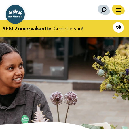
YES! Zomervakantie
Geniet ervan!