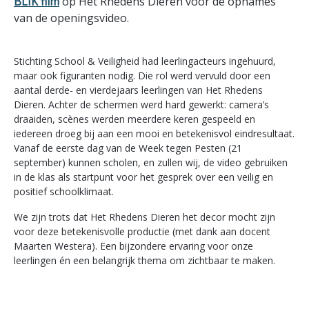
BLIK film
op Het Rhedens Dieren voor de opnames
van de openingsvideo.
Stichting School & Veiligheid had leerlingacteurs ingehuurd,
maar ook figuranten nodig. Die rol werd vervuld door een
aantal derde- en vierdejaars leerlingen van Het Rhedens
Dieren. Achter de schermen werd hard gewerkt: camera’s
draaiden, scènes werden meerdere keren gespeeld en
iedereen droeg bij aan een mooi en betekenisvol eindresultaat.
Vanaf de eerste dag van de Week tegen Pesten (21
september) kunnen scholen, en zullen wij, de video gebruiken
in de klas als startpunt voor het gesprek over een veilig en
positief schoolklimaat.
We zijn trots dat Het Rhedens Dieren het decor mocht zijn
voor deze betekenisvolle productie (met dank aan docent
Maarten Westera). Een bijzondere ervaring voor onze
leerlingen én een belangrijk thema om zichtbaar te maken.